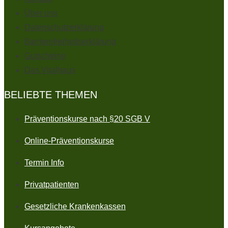
Über uns
Karte
Datenschutzerklärung
in
Barrierefreiheitserklärung
Google
Gutscheine
Maps
Das Vitalhaus
öffnen
BELIEBTE THEMEN
Präventionskurse nach §20 SGB V
Online-Präventionskurse
Termin Info
Privatpatienten
Gesetzliche Krankenkassen