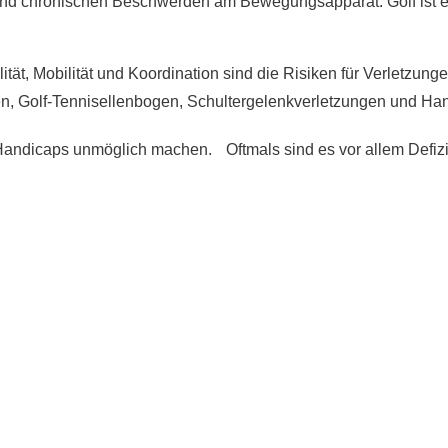
nd chronischen Beschwerden am Bewegungsapparat. Golf ist eine
ität, Mobilität und Koordination sind die Risiken für Verletzu
n, Golf-Tennisellenbogen, Schultergelenkverletzungen und H
 Handicaps unmöglich machen. Oftmals sind es vor allem Defiz