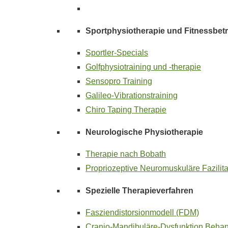
Sportphysiotherapie und Fitnessbet
Sportler-Specials
Golfphysiotraining und -therapie
Sensopro Training
Galileo-Vibrationstraining
Chiro Taping Therapie
Neurologische Physiotherapie
Therapie nach Bobath
Propriozeptive Neuromuskuläre Fazilit
Spezielle Therapieverfahren
Fasziendistorsionmodell (FDM)
Cranio-Mandibuläre-Dysfunktion Beha