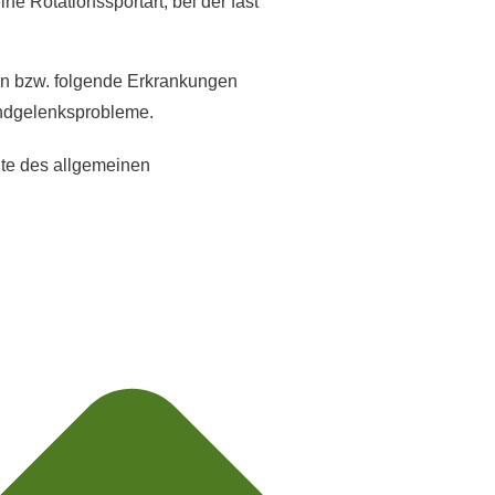
 Rotationssportart, bei der fast
ngen bzw. folgende Erkrankungen
andgelenksprobleme.
ite des allgemeinen