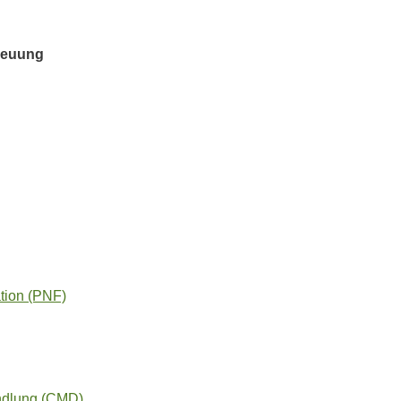
reuung
ation (PNF)
ndlung (CMD)