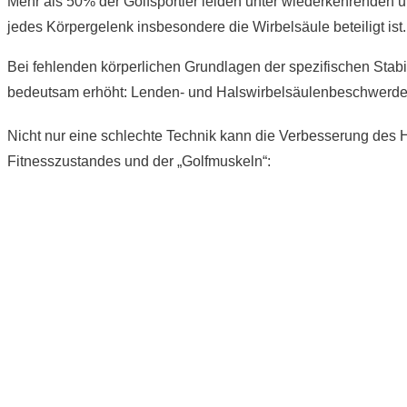
Mehr als 50% der Golfsportler leiden unter wiederkehrenden u
jedes Körpergelenk insbesondere die Wirbelsäule beteiligt ist.
Bei fehlenden körperlichen Grundlagen der spezifischen Stabil
bedeutsam erhöht: Lenden- und Halswirbelsäulenbeschwerde
Nicht nur eine schlechte Technik kann die Verbesserung des
Fitnesszustandes und der „Golfmuskeln“: