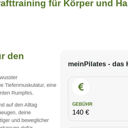
rafttraining für Körper und H
ür den
meinPilates - das 
ewusster
e Tiefenmuskulatur, eine
amten Rumpfes.
GEBÜHR
d auf den Alltag
140 €
beugen, deine
tiger und beweglicher
erkzeuge dafür.