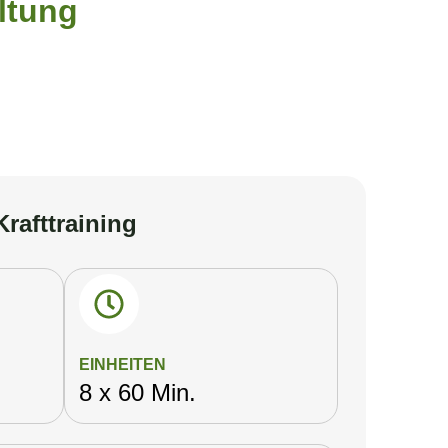
altung
Krafttraining
EINHEITEN
8 x 60 Min.