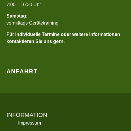
7:00 – 16:30 Uhr
Samstag:
vormittags Gerätetraining
Für individuelle Termine oder weitere Informationen
kontaktieren Sie uns gern.
ANFAHRT
Sie sehen gerade einen Platzhalterinhalt von
Google
Maps
. Um auf den eigentlichen Inhalt zuzugreifen,
klicken Sie auf die Schaltfläche unten. Bitte beachten
Sie, dass dabei Daten an Drittanbieter weitergegeben
werden.
INFORMATION
Impressum
Mehr Informationen